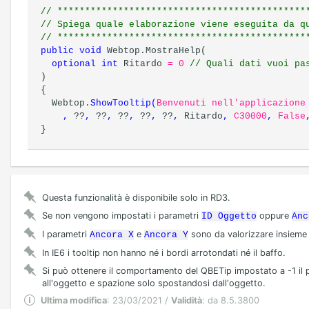
// *********************************************
// Spiega quale elaborazione viene eseguita da q
// *********************************************
public
void
Webtop.MostraHelp(
optional
int
Ritardo
= 0
// Quali dati vuoi pa
)
{
Webtop.
ShowTooltip
(
Benvenuti nell'applicazione
,
??
,
??
,
??
,
??
,
??
,
Ritardo
,
C30000
,
False
}
Questa funzionalità è disponibile solo in RD3.
Se non vengono impostati i parametri
oppure
ID Oggetto
Anc
I parametri
e
sono da valorizzare insieme 
Ancora X
Ancora Y
In IE6 i tooltip non hanno né i bordi arrotondati né il baffo.
Si può ottenere il comportamento del QBETip impostato a -1 il
all'oggetto e spazione solo spostandosi dall'oggetto.
Ultima modifica
: 23/03/2021 /
Validità
: da 8.5.3800