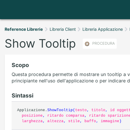
Reference Librerie
Libreria Client
Libreria Applicazione
Show Tooltip
PROCEDURA
Scopo
Questa procedura permette di mostrare un tooltip a vi
principiante nell'uso dell'applicazione o per indicare 
Sintassi
Applicazione.
ShowTooltip
(
testo
,
titolo
,
id ogget
posizione
,
ritardo comparsa
,
ritardo sparizion
larghezza
,
altezza
,
stile
,
baffo
,
immagine
)