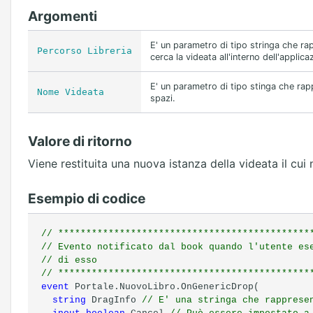
Argomenti
E' un parametro di tipo stringa che rap
Percorso Libreria
cerca la videata all'interno dell'applic
E' un parametro di tipo stinga che rapp
Nome Videata
spazi.
Valore di ritorno
Viene restituita una nuova istanza della videata il cui
Esempio di codice
// *********************************************
// Evento notificato dal book quando l'utente es
// di esso
// *********************************************
event
Portale.NuovoLibro.OnGenericDrop(
string
DragInfo
// E' una stringa che rapprese