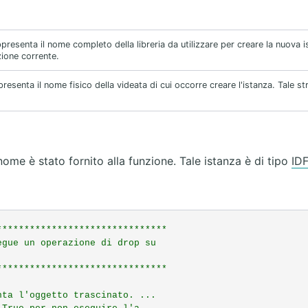
presenta il nome completo della libreria da utilizzare per creare la nuova i
azione corrente.
resenta il nome fisico della videata di cui occorre creare l'istanza. Tale st
 nome è stato fornito alla funzione. Tale istanza è di tipo
ID
*******************************
egue un operazione di drop su
*******************************
nta l'oggetto trascinato. ...