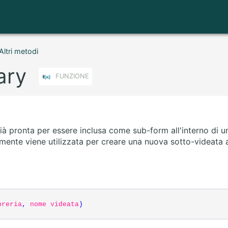
Altri metodi
ary
FUNZIONE
ià pronta per essere inclusa come sub-form all'interno di u
nte viene utilizzata per creare una nuova sotto-videata a 
breria
,
nome videata
)