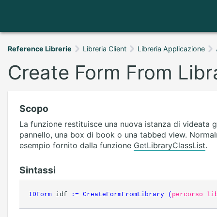
Reference Librerie
Libreria Client
Libreria Applicazione
Create Form From Libr
Scopo
La funzione restituisce una nuova istanza di videata g
pannello, una box di book o una tabbed view. Normalme
esempio fornito dalla funzione
GetLibraryClassList
.
Sintassi
IDForm
idf
:=
CreateFormFromLibrary
(
percorso li