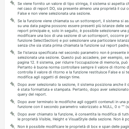
Se viene fornito un valore di tipo stringa, il sistema si aspetta
nel caso di report DO, sia presente almeno una proprietà il cui c
False e non viene selezionata una sezione.
Se la funzione viene chiamata su un sottoreport, il sistema si as
su una data pagina possono essere presenti più istanze delle sez
report principale e, solo in seguito, è possibile selezionare una
modificare una box di una sezione di un sottoreport, occorre pr
funzione SelectSection) e poi selezionare una particolare istanz
senza che sia stata prima chiamata la funzione sul report padre,
Se l'istanza specificata nel secondo parametro non è presente i
selezionata una sezione. Questo può accadere, per esempio, se s
pagina 12. Il sistema, per ridurre l'occupazione di memoria, pu
Pertanto è buona norma controllare sempre il valore di ritorno de
controlla il valore di ritorno e la funzione restituisce False e si
modifica agli oggetti di design time.
Dopo aver selezionato la sezione, il sistema posiziona anche il 
è stata formattata e stampata. Pertanto, dopo aver selezionato un
query del report.
Dopo aver terminato le modifiche agli oggetti contenuti in una pa
funzione con il secondo parametro valorizzato a NULL, 0 o "" (s
Dopo aver chiamato la funzione, è consentita la modifica di tutte
le proprietà Visible, Height e VisualStyle della sezione. Non è p
Non è possibile modificare le proprietà di box e span delle pagi